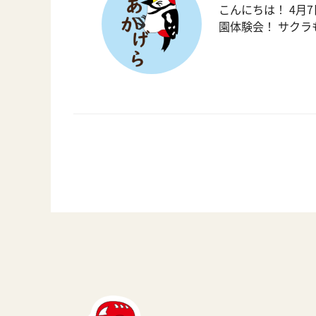
こんにちは！ 4月
園体験会！ サク
投
稿
の
ペ
ー
ジ
送