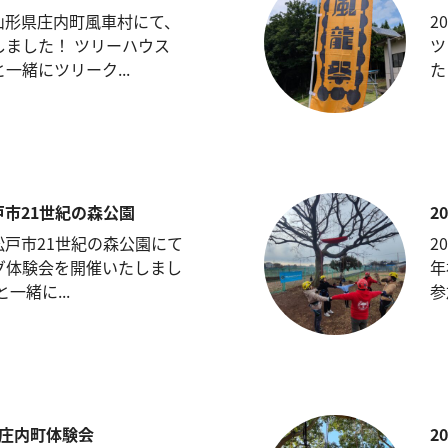
日 山形県庄内町風車村にて、
2
しました！ ツリーハウス
ツ
一緒にツリーク...
た
松戸市21世紀の森公園
2
、松戸市21世紀の森公園にて
2
グ体験会を開催いたしまし
年
一緒に...
参
日 庄内町体験会
2