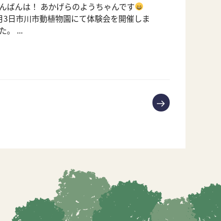
んばんは！ あかげらのようちゃんです
月3日市川市動植物園にて体験会を開催しま
た。 ...
次
の
ペ
ー
ジ