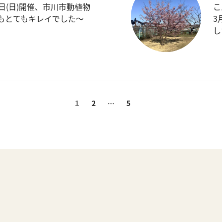
7日(日)開催、市川市動植物
こ
ラもとてもキレイでした〜
3
し
固
1
固
固
2
…
5
定
定
定
ペ
ペ
ペ
ー
ー
ー
ジ
ジ
ジ