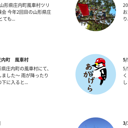
日 山形県庄内町風車村ツリ
2
会 今年2回目の山形県庄
お
ても...
り
形県庄内町 風車村
5
日山形県庄内町の風車村にて、
5
しました〜 雨が降ったり
く
下に入ると...
し
園
3