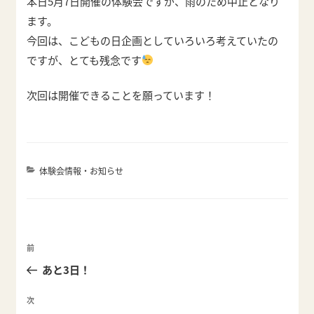
本日5月7日開催の体験会ですが、雨のため中止となり
ます。
今回は、こどもの日企画としていろいろ考えていたの
ですが、とても残念です
次回は開催できることを願っています！
カ
体験会情報・お知らせ
テ
ゴ
リ
ー
投
前
前
稿
の
あと3日！
ナ
投
ビ
稿
次
次