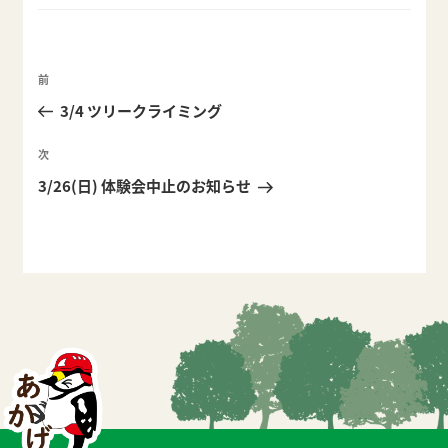
ゴ
リ
ー
投
前
前
稿
の
3/4 ツリークライミング
ナ
投
ビ
稿
次
次
ゲ
の
3/26(日) 体験会中止のお知らせ
ー
投
稿
シ
ョ
ン