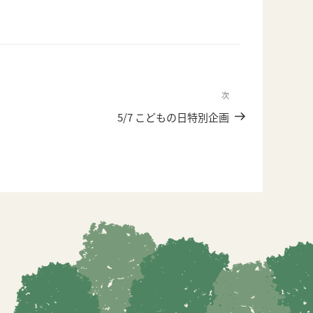
次
次
の
5/7 こどもの日特別企画
投
稿