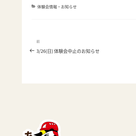
カ
体験会情報・お知らせ
テ
ゴ
リ
ー
投
前
前
稿
の
3/26(日) 体験会中止のお知らせ
投
ナ
稿
ビ
ゲ
ー
シ
ョ
ン