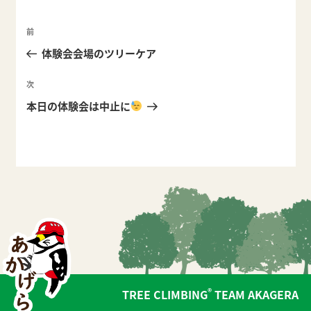
ー
投
前
前
稿
の
体験会会場のツリーケア
ナ
投
ビ
稿
次
次
ゲ
の
本日の体験会は中止に
ー
投
稿
シ
ョ
ン
®
TREE CLIMBING
TEAM AKAGERA