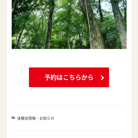
予約はこちらから
カ
体験会情報・お知らせ
テ
ゴ
リ